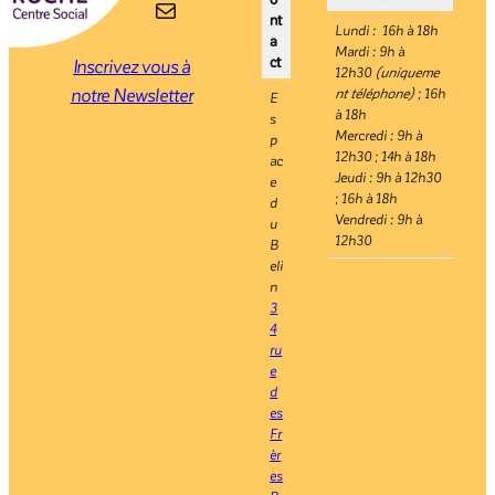
E-mail
nt
Lundi : 16h à 18h
a
Mardi : 9h à
ct
Inscrivez vous à
12h30
(uniqueme
notre Newsletter
nt téléphone)
; 16h
E
à 18h
s
Mercredi : 9h à
p
12h30 ; 14h à 18h
ac
Jeudi : 9h à 12h30
e
; 16h à 18h
d
Vendredi : 9h à
u
12h30
B
eli
n
3
4
ru
e
d
es
Fr
èr
es