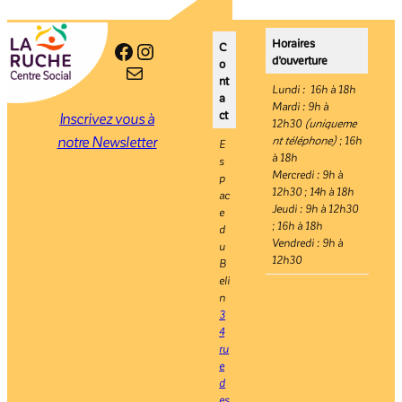
Horaires
Facebook
Instagram
C
d’ouverture
o
E-mail
nt
Lundi : 16h à 18h
a
Mardi : 9h à
ct
Inscrivez vous à
12h30
(uniqueme
notre Newsletter
nt téléphone)
; 16h
E
à 18h
s
Mercredi : 9h à
p
12h30 ; 14h à 18h
ac
Jeudi : 9h à 12h30
e
; 16h à 18h
d
Vendredi : 9h à
u
12h30
B
eli
n
3
4
ru
e
d
es