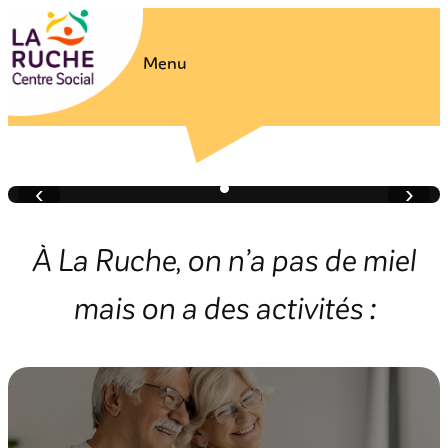
Aller
au
Menu
contenu
‹
›
28 AOÛT 2026
À La Ruche, on n’a pas de miel
Concert de Lemon’s Trio
mais on a des activités :
Voir l’événement →