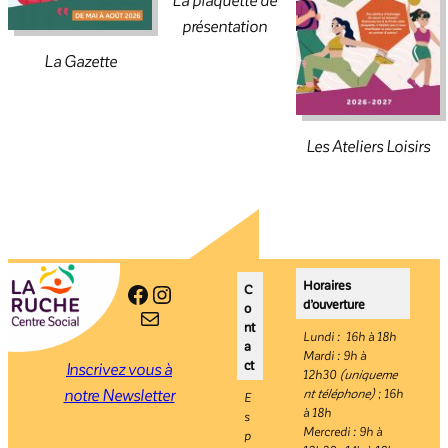
présentation
La Gazette
Les Ateliers Loisirs
Horaires
Facebook
Instagram
C
d’ouverture
o
E-mail
nt
Lundi : 16h à 18h
a
Mardi : 9h à
ct
Inscrivez vous à
12h30
(uniqueme
notre Newsletter
nt téléphone)
; 16h
E
à 18h
s
Mercredi : 9h à
p