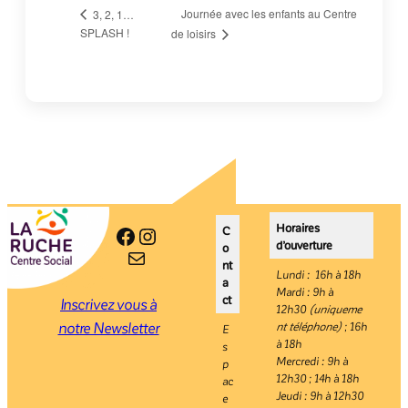
Journée avec les enfants au Centre
3, 2, 1…
SPLASH !
de loisirs
Horaires
Facebook
Instagram
C
d’ouverture
o
E-mail
nt
Lundi : 16h à 18h
a
Mardi : 9h à
ct
Inscrivez vous à
12h30
(uniqueme
notre Newsletter
nt téléphone)
; 16h
E
à 18h
s
Mercredi : 9h à
p
12h30 ; 14h à 18h
ac
Jeudi : 9h à 12h30
e