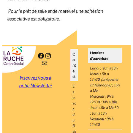
Pour le prêt de salle et de matériel une adhésion
associative est obligatoire.
Horaires
Facebook
Instagram
C
d’ouverture
o
E-mail
nt
Lundi : 16h à 18h
a
Mardi : 9h à
ct
Inscrivez vous à
12h30
(uniqueme
notre Newsletter
nt téléphone)
; 16h
E
à 18h
s
Mercredi : 9h à
p
12h30 ; 14h à 18h
ac
Jeudi : 9h à 12h30
e
; 16h à 18h
d
Vendredi : 9h à
u
12h30
B
eli