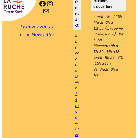
Horaires
Facebook
Instagram
C
d’ouverture
o
E-mail
nt
Lundi : 16h à 18h
a
Mardi : 9h à
ct
Inscrivez vous à
12h30
(uniqueme
notre Newsletter
nt téléphone)
; 16h
E
à 18h
s
Mercredi : 9h à
p
12h30 ; 14h à 18h
ac
Jeudi : 9h à 12h30
e
; 16h à 18h
d
Vendredi : 9h à
u
12h30
B
eli
n
3
4
ru
e
d
es
Fr
èr